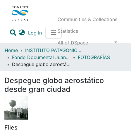
Communities & Collections
Statistics
(current)
Log In
All of DSpace
Home
INSTITUTO PATAGONICO DE CIENCIAS SOCIALES Y HUMANAS (IPCSH)
Fondo Documental Juan Moreteau (FDJM)
FOTOGRAFÍAS
Despegue globo aerostático desde gran ciudad
Despegue globo aerostático
desde gran ciudad
Files