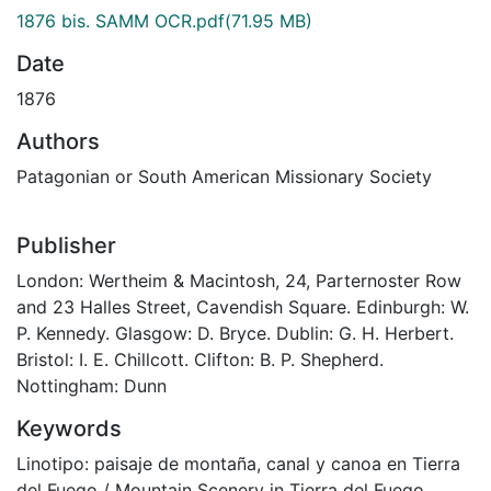
1876 bis. SAMM OCR.pdf
(71.95 MB)
Date
1876
Authors
Patagonian or South American Missionary Society
Publisher
London: Wertheim & Macintosh, 24, Parternoster Row
and 23 Halles Street, Cavendish Square. Edinburgh: W.
P. Kennedy. Glasgow: D. Bryce. Dublin: G. H. Herbert.
Bristol: I. E. Chillcott. Clifton: B. P. Shepherd.
Nottingham: Dunn
Keywords
Linotipo: paisaje de montaña, canal y canoa en Tierra
del Fuego / Mountain Scenery in Tierra del Fuego
,