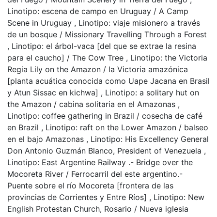
Linotipo: escena de campo en Uruguay / A Camp
Scene in Uruguay
,
Linotipo: viaje misionero a través
de un bosque / Missionary Travelling Through a Forest
,
Linotipo: el árbol-vaca [del que se extrae la resina
para el caucho] / The Cow Tree
,
Linotipo: the Victoria
Regia Lily on the Amazon / la Victoria amazónica
[planta acuática conocida como Uape Jacana en Brasil
y Atun Sissac en kichwa]
,
Linotipo: a solitary hut on
the Amazon / cabina solitaria en el Amazonas
,
Linotipo: coffee gathering in Brazil / cosecha de café
en Brazil
,
Linotipo: raft on the Lower Amazon / balseo
en el bajo Amazonas
,
Linotipo: His Excellency General
Don Antonio Guzmán Blanco, President of Venezuela
,
Linotipo: East Argentine Railway .- Bridge over the
Mocoreta River / Ferrocarril del este argentino.-
Puente sobre el río Mocoreta [frontera de las
provincias de Corrientes y Entre Ríos]
,
Linotipo: New
English Protestan Church, Rosario / Nueva iglesia