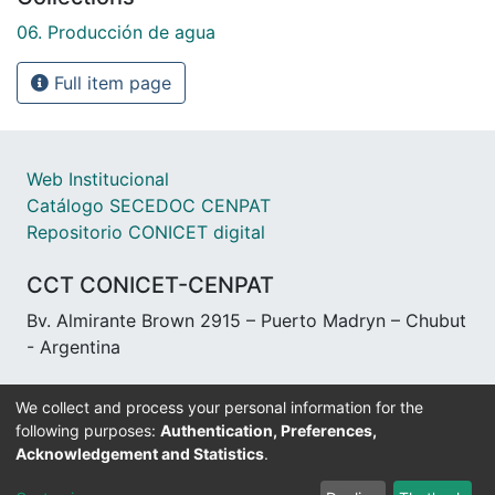
06. Producción de agua
Full item page
Web Institucional
Catálogo SECEDOC CENPAT
Repositorio CONICET digital
CCT CONICET-CENPAT
Bv. Almirante Brown 2915 – Puerto Madryn – Chubut
- Argentina
We collect and process your personal information for the
following purposes:
Authentication, Preferences,
Acknowledgement and Statistics
.
DSpace software
copyright © 2002-2026
LYRASIS