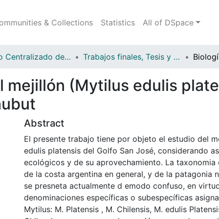
ommunities & Collections
Statistics
All of DSpace
Servicio Centralizado de Documentación (SECEDOC)
Trabajos finales, Tesis y Maestrías
l mejillón (Mytilus edulis plat
hubut
Abstract
El presente trabajo tiene por objeto el estudio del me
edulis platensis del Golfo San José, considerando a
ecológicos y de su aprovechamiento. La taxonomia d
de la costa argentina en general, y de la patagonia n
se presneta actualmente d emodo confuso, en virtud
denominaciones específicas o subespecíficas asigna
Mytilus: M. Platensis , M. Chilensis, M. edulis Platensi