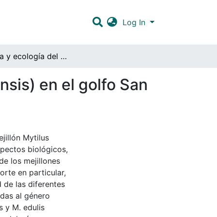
Log In
Biología y ecología del mejillón (Mytilus edulis platensis) en el golfo San José, provincia del Chubut
ensis) en el golfo San
jillón Mytilus
spectos biológicos,
e los mejillones
orte en particular,
 de las diferentes
das al género
s y M. edulis