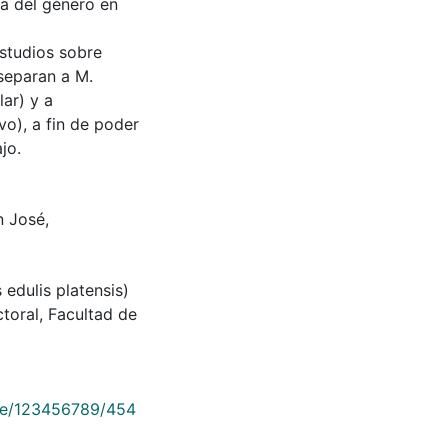
la del género en
studios sobre
separan a M.
lar) y a
vo), a fin de poder
jo.
n José,
s edulis platensis)
ctoral, Facultad de
dle/123456789/454