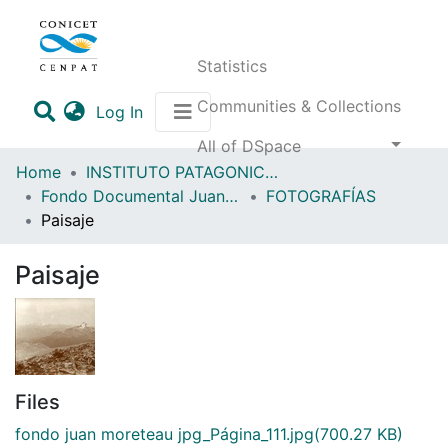
Statistics
Communities & Collections
(current)
Log In
All of DSpace
Home
INSTITUTO PATAGONICO DE CIENCIAS SOCIALES Y HUMANAS (IPCSH)
Fondo Documental Juan Moreteau (FDJM)
FOTOGRAFÍAS
Paisaje
Paisaje
Files
fondo juan moreteau jpg_Página_111.jpg
(700.27 KB)