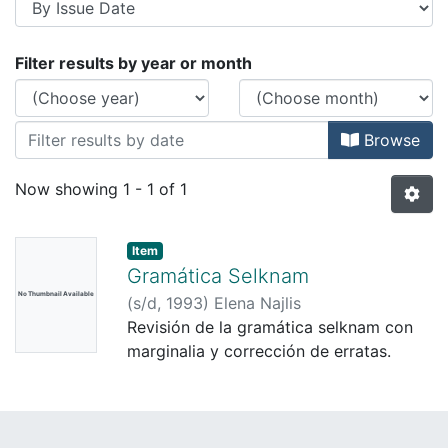
Browsing FONDO ELENA NAJLIS by Iss
Filter results by year or month
Browse
Now showing
1 - 1 of 1
Item
Gramática Selknam
No Thumbnail Available
(
s/d,
1993
)
Elena Najlis
Revisión de la gramática selknam con
marginalia y corrección de erratas.