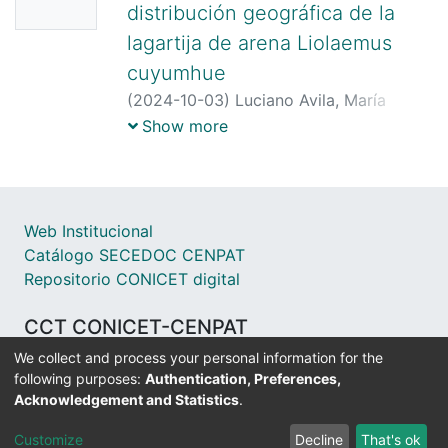
distribución geográfica de la
de la Paz Becaria Posdoctoral Udrizar
Sauthier Daniel Investigador Adjunto
lagartija de arena Liolaemus
cuyumhue
(
2024-10-03
)
Luciano Avila, María
Victoria Brizio
Show more
Web Institucional
Catálogo SECEDOC CENPAT
Repositorio CONICET digital
CCT CONICET-CENPAT
We collect and process your personal information for the
Bv. Almirante Brown 2915 – Puerto Madryn – Chubut
following purposes:
Authentication, Preferences,
- Argentina
Acknowledgement and Statistics
.
Customize
Decline
That's ok