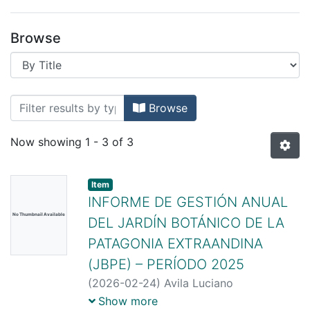
Browse
Browsing INSTITUTO PATAGONICO PAR
Browse
Now showing
1 - 3 of 3
Item
INFORME DE GESTIÓN ANUAL
No Thumbnail Available
DEL JARDÍN BOTÁNICO DE LA
PATAGONIA EXTRAANDINA
(JBPE) – PERÍODO 2025
(
2026-02-24
)
Avila Luciano
Investigador Principal Bisigato
Show more