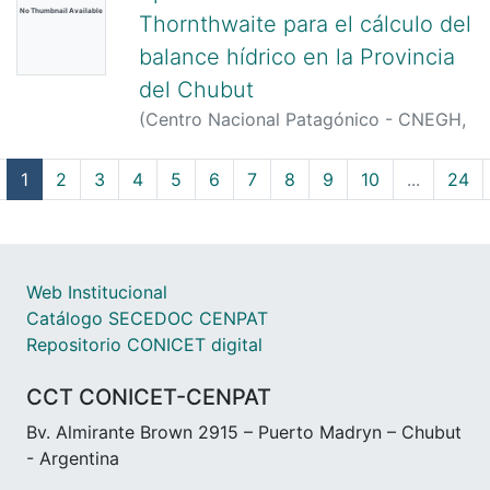
No Thumbnail Available
Thornthwaite para el cálculo del
balance hídrico en la Provincia
del Chubut
(
Centro Nacional Patagónico - CNEGH,
1975
)
Scian, Beatriz
;
Mattio, Hector
(current)
1
2
3
4
5
6
7
8
9
10
...
24
Web Institucional
Catálogo SECEDOC CENPAT
Repositorio CONICET digital
CCT CONICET-CENPAT
Bv. Almirante Brown 2915 – Puerto Madryn – Chubut
- Argentina