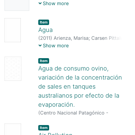
Consejo Nacional de Investigaciones
Show more
Científicas y Técnicas CONICET,
2008
)
CENPAT, Departamento de
Item
audiovisuales
Agua
(
2011
)
Arienza, Marisa
;
Carsen Pittaluga,
Andrés E.
;
Gómez, Miguel
;
Marschoff,
Show more
Carlos Miguel
Item
Agua de consumo ovino,
variación de la concentración
de sales en tanques
australianos por efecto de la
evaporación.
(
Centro Nacional Patagónico -
CONICET,
1984
)
Battro, Pablo
Item