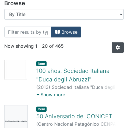
Browse
Browsing Servicio Centralizado de Do
Browse
Now showing
1 - 20 of 465
Item
100 años. Sociedad Italiana
"Duca degli Abruzzi"
(
2013
)
Sociedad Italiana "Duca degli
Abruzzi"
Show more
Item
50 Aniversario del CONICET
No Thumbnail Available
(
Centro Nacional Patagónico CENPAT -