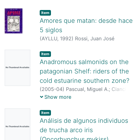
Item
Amores que matan: desde hace
5 siglos
(
AYLLU,
1992
)
Rossi, Juan José
Item
Anadromous salmonids on the
No Thumbnail Available
patagonian Shelf: riders of the
cold estuarine southern zone?
(
2005-04
)
Pascual, Miguel A.
;
Ciancio,
Javier
;
Riva Rossi, Carla
Show more
Item
Análisis de algunos individuos
No Thumbnail Available
de trucha arco iris
(Oncorhynchus mykiss)