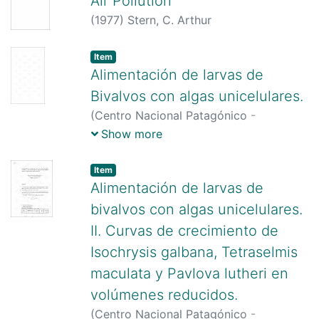
Air Pollution
(
1977
)
Stern, C. Arthur
Item
Alimentación de larvas de
Bivalvos con algas unicelulares.
(
Centro Nacional Patagónico -
CONICET,
1984
)
Albarracín de
Show more
Espíndola, Juana Isabel
Item
Alimentación de larvas de
bivalvos con algas unicelulares.
II. Curvas de crecimiento de
Isochrysis galbana, Tetraselmis
maculata y Pavlova lutheri en
volúmenes reducidos.
(
Centro Nacional Patagónico -