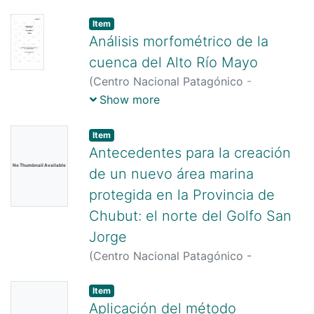
CONICET,
1980
)
Rivero, Maria M.
Item
Análisis morfométrico de la
cuenca del Alto Río Mayo
(
Centro Nacional Patagónico -
CONICET,
1983
)
Beltramone, Carlos
;
Show more
Coronato, Fernando Raúl
Item
Antecedentes para la creación
No Thumbnail Available
de un nuevo área marina
protegida en la Provincia de
Chubut: el norte del Golfo San
Jorge
(
Centro Nacional Patagónico -
CONICET,
2001
)
Yorio, Pablo
Item
Aplicación del método