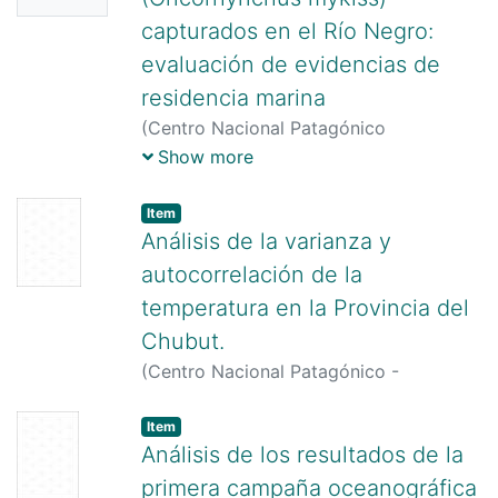
capturados en el Río Negro:
evaluación de evidencias de
residencia marina
(
Centro Nacional Patagónico
(CONICET),
2003-12
)
Pascual, Miguel
;
Show more
Riva Rossi, Carla
;
Ciancio, Javier
Item
Análisis de la varianza y
autocorrelación de la
temperatura en la Provincia del
Chubut.
(
Centro Nacional Patagónico -
CONICET,
1984
)
Labraga, Juan Carlos
Item
Análisis de los resultados de la
primera campaña oceanográfica