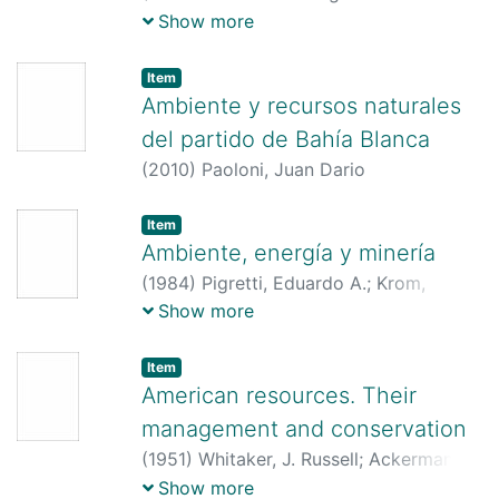
CONICET,
1985
)
Albarracín de
Show more
Espíndola, Juana Isabel
;
Boraso de
Zaixso, Alicia L.
;
Gallelli, Héctor J.
Item
Ambiente y recursos naturales
del partido de Bahía Blanca
(
2010
)
Paoloni, Juan Dario
Item
Ambiente, energía y minería
(
1984
)
Pigretti, Eduardo A.
;
Krom,
Beatriz Silvia
;
Bellorio, Dino Luis
Show more
Item
American resources. Their
management and conservation
(
1951
)
Whitaker, J. Russell
;
Ackerman,
Edward A.
Show more