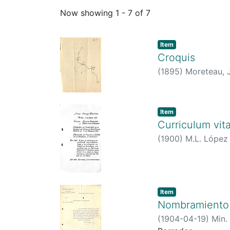
Now showing
1 - 7 of 7
Item
Croquis
(
1895
)
Moreteau, 
Item
Curriculum vit
(
1900
)
M.L. López
Item
Nombramiento 
(
1904-04-19
)
Min.