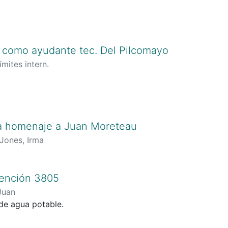
como ayudante tec. Del Pilcomayo
ímites intern.
a homenaje a Juan Moreteau
Jones, Irma
vención 3805
Juan
de agua potable.