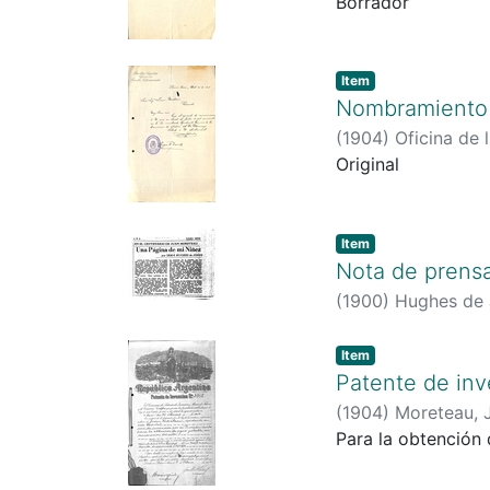
Borrador
Item
Nombramiento 
(
1904
)
Oficina de l
Original
Item
Nota de prens
(
1900
)
Hughes de 
Item
Patente de in
(
1904
)
Moreteau, 
Para la obtención 