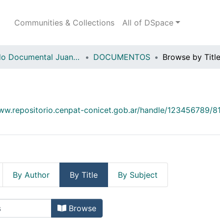
Communities & Collections
All of DSpace
Fondo Documental Juan Moreteau (FDJM)
DOCUMENTOS
Browse by Titl
www.repositorio.cenpat-conicet.gob.ar/handle/123456789/8
By Author
By Title
By Subject
y Title
Browse