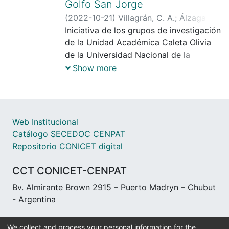
Golfo San Jorge
(
2022-10-21
)
Villagrán, C. A.
;
Álzaga, J.
F.
Iniciativa de los grupos de investigación
de la Unidad Académica Caleta Olivia
de la Universidad Nacional de la
Patagonia Austral y de la sede
Show more
Comodoro Rivadavia de la Universidad
Nacional de la Patagonia San Juan
Bosco a fin de constituir un espacio de
intercambio y discusión en torno a las
Web Institucional
líneas de investigación que se
Catálogo SECEDOC CENPAT
desarrollan en el Centro de
Repositorio CONICET digital
Investigación y Transferencia (CIT GSJ):
“Biotecnología, tecnología de recursos
CCT CONICET-CENPAT
naturales y ecofisiología de plantas en
Bv. Almirante Brown 2915 – Puerto Madryn – Chubut
Patagonia: desafíos y proyecciones";
- Argentina
“Derechos y articulación de demandas
en la Argentina contemporánea”,
“Procesos educativos y de
We collect and process your personal information for the