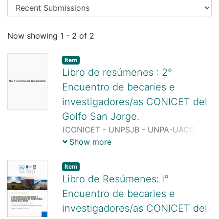
Recent Submissions
Now showing
1 - 2 of 2
Item
Libro de resúmenes : 2°
No Thumbnail Available
Encuentro de becaries e
investigadores/as CONICET del
Golfo San Jorge.
(
CONICET - UNPSJB - UNPA-UACO,
2024-10-24
)
Álzaga, J. F. (comp.)
;
Show more
Guzmán, M. (comp.)
Item
Libro de Resúmenes: I°
Encuentro de becaries e
investigadores/as CONICET del