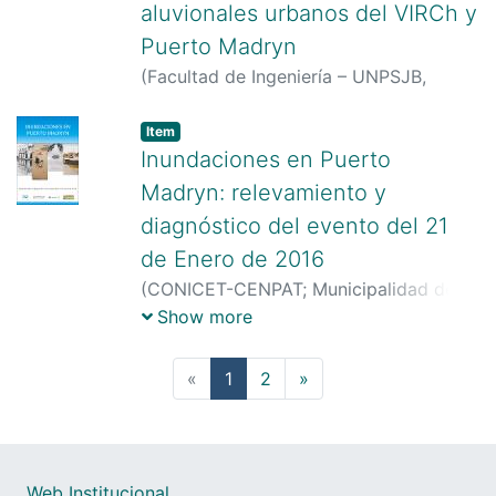
aluvionales urbanos del VIRCh y
Puerto Madryn
(
Facultad de Ingeniería – UNPSJB,
1998-07
)
Item
Inundaciones en Puerto
Madryn: relevamiento y
diagnóstico del evento del 21
de Enero de 2016
(
CONICET-CENPAT; Municipalidad de
Puerto Madryn; IPV; Servicoop,
2016
)
Show more
Bilmes, Andrés
;
Pessacg, Natalia
;
Alvarez, M. P.
;
Brandizi, Laura
;
Cuitiño,
(current)
«
1
2
»
José Ignacio
;
Kaminker, Sergio
;
Bouza,
Pablo José
;
Rostagno, César Mario
;
Núñez de la Rosa, Diego
;
Canizzaro,
Alejandro
Web Institucional