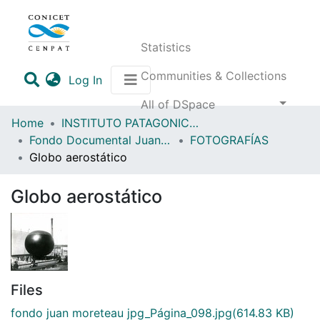
Statistics
Communities & Collections
(current)
Log In
All of DSpace
Home
INSTITUTO PATAGONICO DE CIENCIAS SOCIALES Y HUMANAS (IPCSH)
Fondo Documental Juan Moreteau (FDJM)
FOTOGRAFÍAS
Globo aerostático
Globo aerostático
Files
fondo juan moreteau jpg_Página_098.jpg
(614.83 KB)